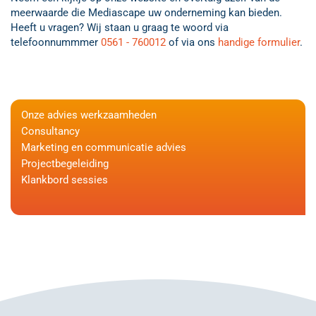
meerwaarde die Mediascape uw onderneming kan bieden.
Heeft u vragen? Wij staan u graag te woord via
telefoonnummmer
0561 - 760012
of via ons
handige formulier
.
Onze advies werkzaamheden
Consultancy
Marketing en communicatie advies
Projectbegeleiding
Klankbord sessies