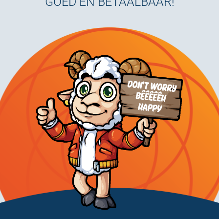
GOED ÉN BETAALBAAR!