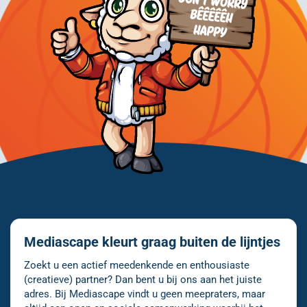
Mediascape kleurt graag buiten de lijntjes
Zoekt u een actief meedenkende en enthousiaste
(creatieve) partner? Dan bent u bij ons aan het juiste
adres. Bij Mediascape vindt u geen meepraters, maar