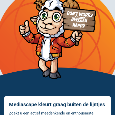
Mediascape kleurt graag buiten de lijntjes
Zoekt u een actief meedenkende en enthousiaste