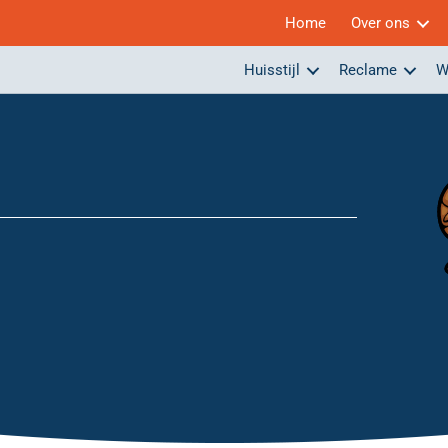
Home
Over ons
Huisstijl
Reclame
W