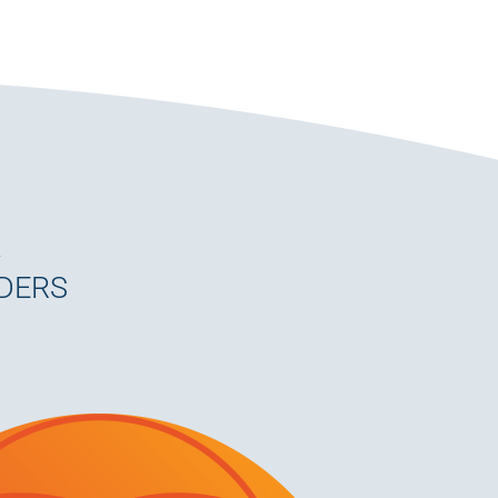
K
NDERS