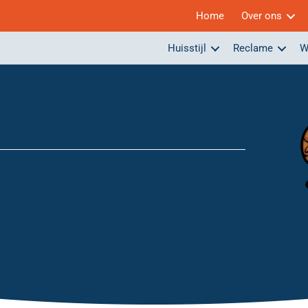
Home
Over ons
Huisstijl
Reclame
W