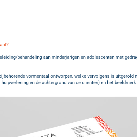
lant?
eleiding/behandeling aan minderjarigen en adolescenten met gedr
ijbehorende vormentaal ontworpen, welke vervolgens is uitgerold naa
ulpverlening en de achtergrond van de cliënten) en het beeldmerk zi