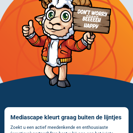
Mediascape kleurt graag buiten de lijntjes
Zoekt u een actief meedenkende en enthousiaste