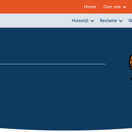
Home
Over ons
Huisstijl
Reclame
W