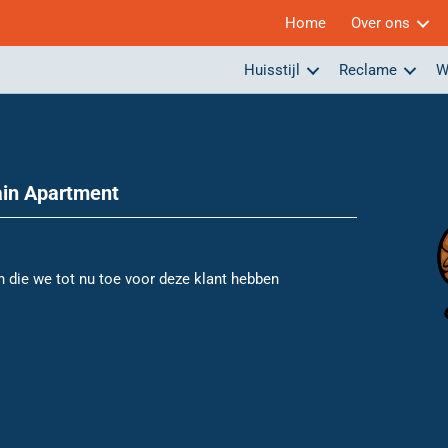
Home
Over ons
Huisstijl
Reclame
W
ain Apartment
n die we tot nu toe voor deze klant hebben