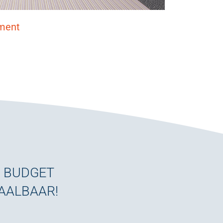
ment
W BUDGET
TAALBAAR!