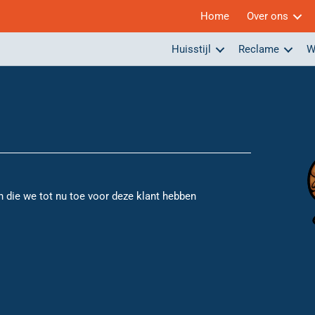
Home
Over ons
Huisstijl
Reclame
W
n die we tot nu toe voor deze klant hebben