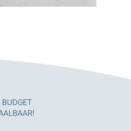
W BUDGET
TAALBAAR!