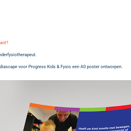
lant?
nderfysiotherapeut.
 Mediascape voor Progress Kids & Fysio een A0 poster ontworpen.