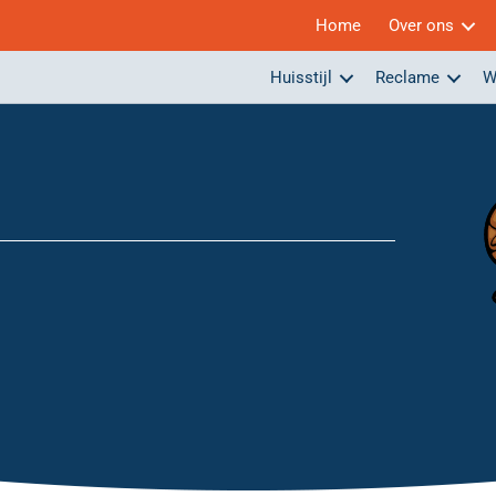
Home
Over ons
Huisstijl
Reclame
W