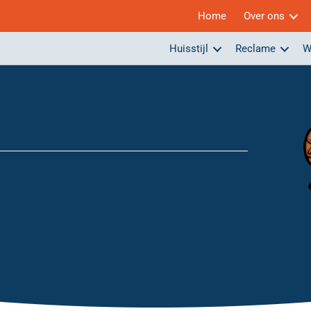
Home
Over ons
Huisstijl
Reclame
W