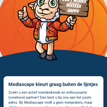
Mediascape kleurt graag buiten de lijntjes
Zoekt u een actief meedenkende en enthousiaste
(creatieve) partner? Dan bent u bij ons aan het juiste
adres. Bij Mediascape vindt u geen meepraters, maar