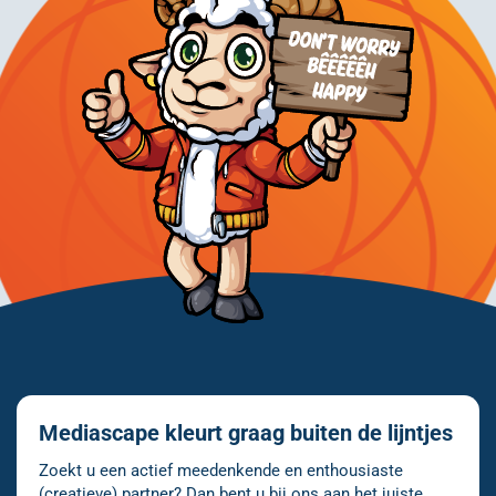
Mediascape kleurt graag buiten de lijntjes
Zoekt u een actief meedenkende en enthousiaste
(creatieve) partner? Dan bent u bij ons aan het juiste