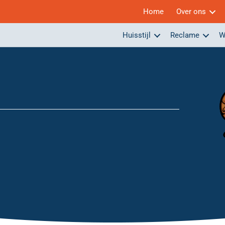
Home
Over ons
Huisstijl
Reclame
W