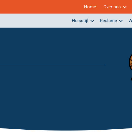
Home
Over ons
Huisstijl
Reclame
W