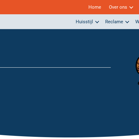
Home
Over ons
Huisstijl
Reclame
W