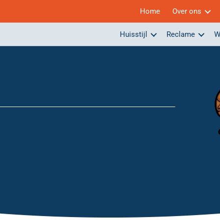
Home
Over ons
Huisstijl
Reclame
W