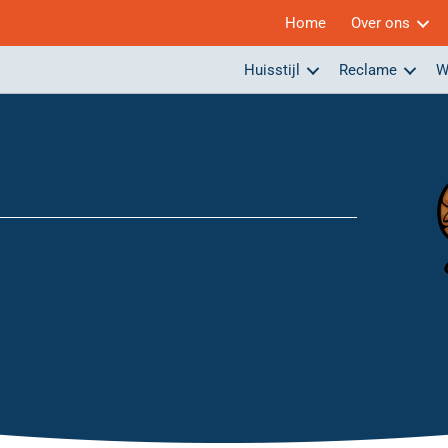
Home
Over ons
Huisstijl
Reclame
W