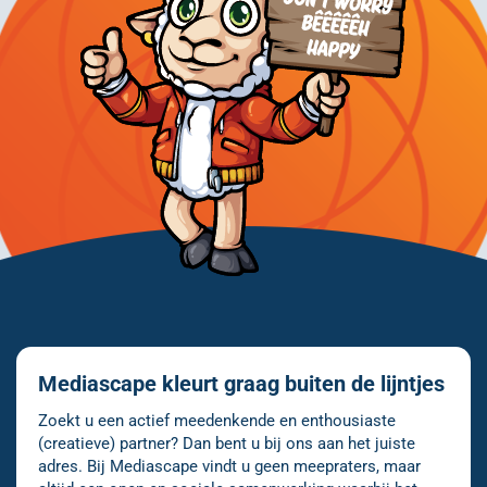
Mediascape kleurt graag buiten de lijntjes
Zoekt u een actief meedenkende en enthousiaste
(creatieve) partner? Dan bent u bij ons aan het juiste
adres. Bij Mediascape vindt u geen meepraters, maar