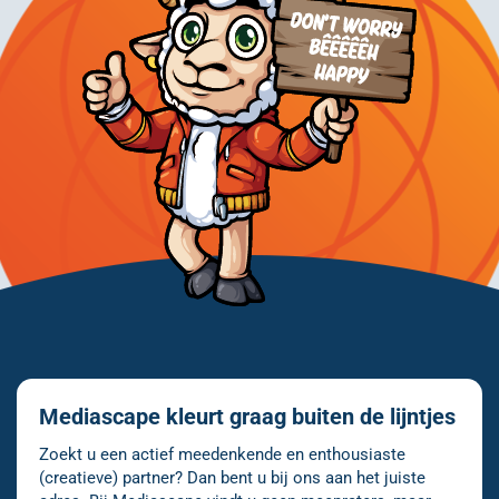
Mediascape kleurt graag buiten de lijntjes
Zoekt u een actief meedenkende en enthousiaste
(creatieve) partner? Dan bent u bij ons aan het juiste