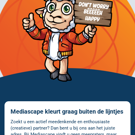
Mediascape kleurt graag buiten de lijntjes
Zoekt u een actief meedenkende en enthousiaste
(creatieve) partner? Dan bent u bij ons aan het juiste
adres. Bij Mediascape vindt u geen meepraters, maar