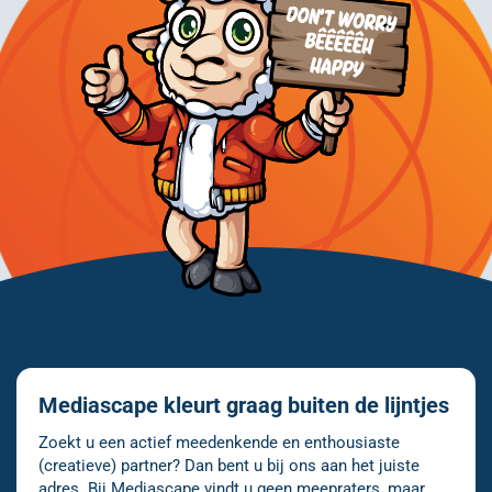
Mediascape kleurt graag buiten de lijntjes
Zoekt u een actief meedenkende en enthousiaste
(creatieve) partner? Dan bent u bij ons aan het juiste
adres. Bij Mediascape vindt u geen meepraters, maar