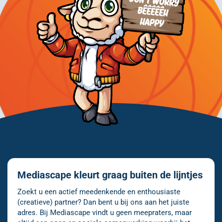
Mediascape kleurt graag buiten de lijntjes
Zoekt u een actief meedenkende en enthousiaste
(creatieve) partner? Dan bent u bij ons aan het juiste
adres. Bij Mediascape vindt u geen meepraters, maar