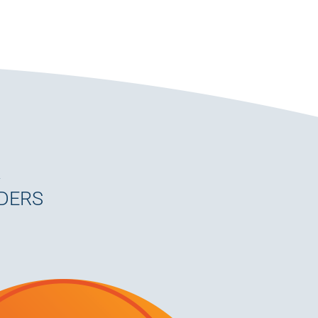
K
NDERS