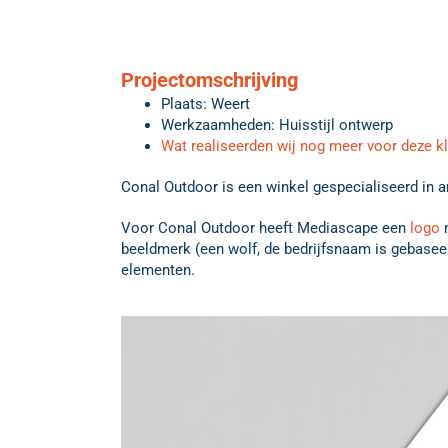
Projectomschrijving
Plaats: Weert
Werkzaamheden: Huisstijl ontwerp
Wat realiseerden wij nog meer voor deze k
Conal Outdoor is een winkel gespecialiseerd in a
Voor Conal Outdoor heeft Mediascape een
logo
m
beeldmerk (een wolf, de bedrijfsnaam is gebaseerd
elementen.