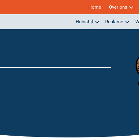
Home
Over ons
Huisstijl
Reclame
W