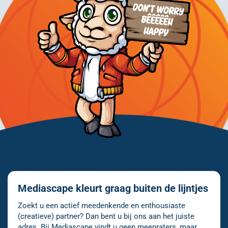
Mediascape kleurt graag buiten de lijntjes
Zoekt u een actief meedenkende en enthousiaste
(creatieve) partner? Dan bent u bij ons aan het juiste
adres. Bij Mediascape vindt u geen meepraters, maar