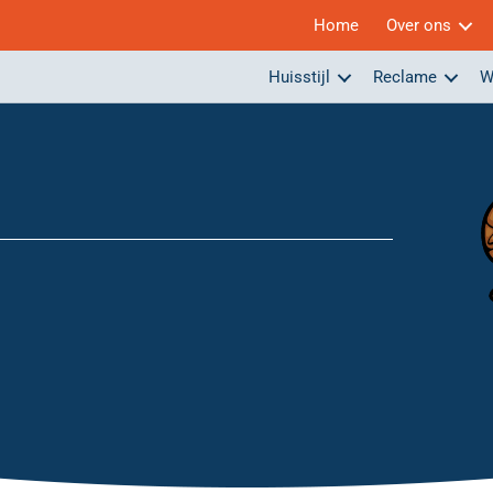
Home
Over ons
Huisstijl
Reclame
W