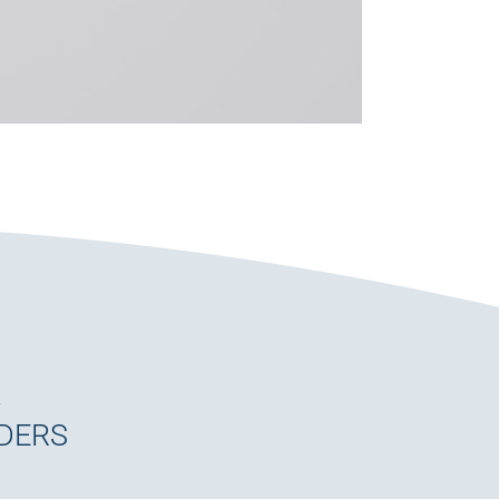
K
NDERS