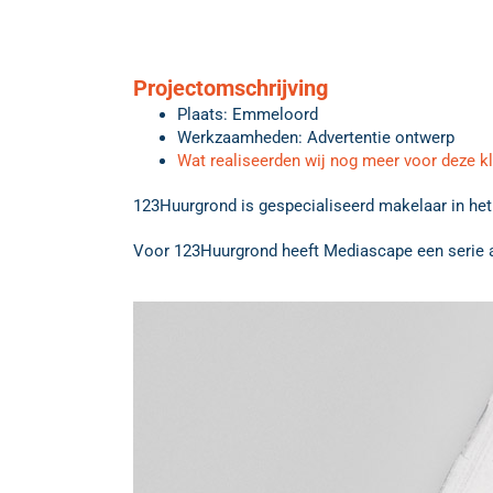
Projectomschrijving
Plaats: Emmeloord
Werkzaamheden: Advertentie ontwerp
Wat realiseerden wij nog meer voor deze k
123Huurgrond is gespecialiseerd makelaar in he
Voor 123Huurgrond heeft Mediascape een serie a