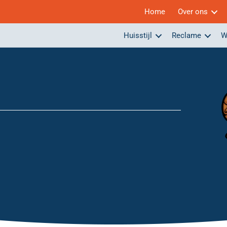
Home
Over ons
Huisstijl
Reclame
W