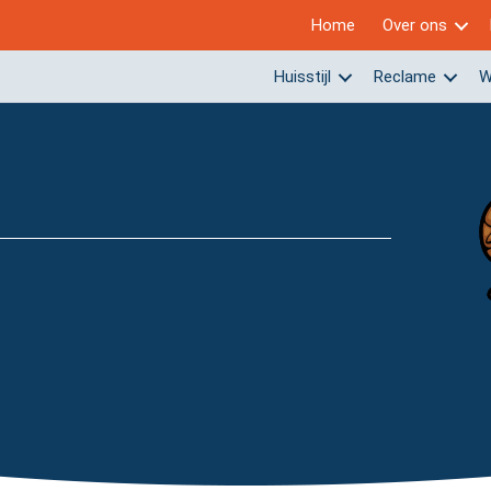
Home
Over ons
Huisstijl
Reclame
W