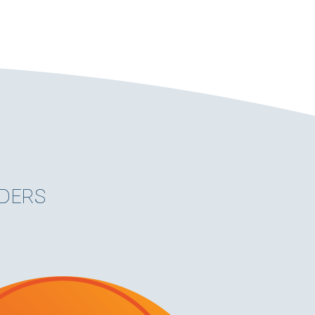
K
NDERS