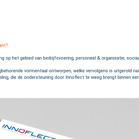
ant?
ing op het gebied van bedrijfsvoering, personeel & organisatie, so
jbehorende vormentaal ontworpen, welke vervolgens is uitgerold naar 
ng, die de ondersteuning door Innoflect te weeg brengt binnen een or